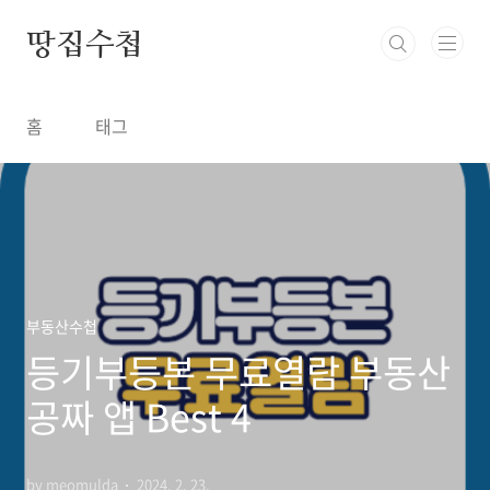
본문 바로가기
땅집수첩
홈
태그
부동산수첩
등기부등본 무료열람 부동산
공짜 앱 Best 4
by meomulda
2024. 2. 23.